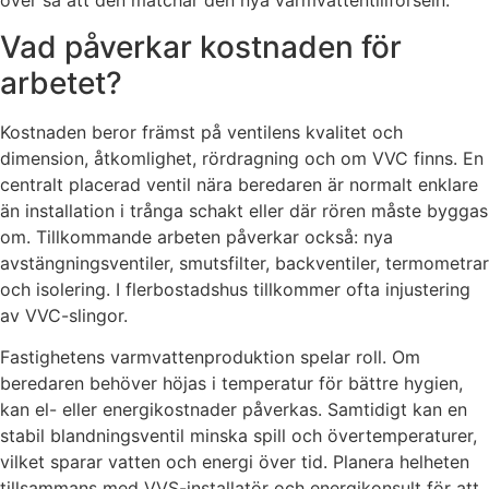
över så att den matchar den nya varmvattentillförseln.
Vad påverkar kostnaden för
arbetet?
Kostnaden beror främst på ventilens kvalitet och
dimension, åtkomlighet, rördragning och om VVC finns. En
centralt placerad ventil nära beredaren är normalt enklare
än installation i trånga schakt eller där rören måste byggas
om. Tillkommande arbeten påverkar också: nya
avstängningsventiler, smutsfilter, backventiler, termometrar
och isolering. I flerbostadshus tillkommer ofta injustering
av VVC-slingor.
Fastighetens varmvattenproduktion spelar roll. Om
beredaren behöver höjas i temperatur för bättre hygien,
kan el- eller energikostnader påverkas. Samtidigt kan en
stabil blandningsventil minska spill och övertemperaturer,
vilket sparar vatten och energi över tid. Planera helheten
tillsammans med VVS-installatör och energikonsult för att