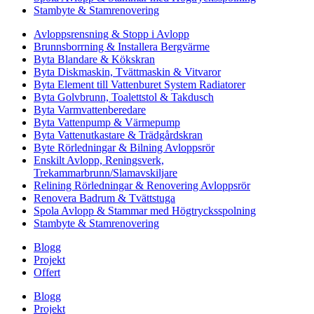
Stambyte & Stamrenovering
Avloppsrensning & Stopp i Avlopp
Brunnsborrning & Installera Bergvärme
Byta Blandare & Kökskran
Byta Diskmaskin, Tvättmaskin & Vitvaror
Byta Element till Vattenburet System Radiatorer
Byta Golvbrunn, Toalettstol & Takdusch
Byta Varmvattenberedare
Byta Vattenpump & Värmepump
Byta Vattenutkastare & Trädgårdskran
Byte Rörledningar & Bilning Avloppsrör
Enskilt Avlopp, Reningsverk,
Trekammarbrunn/Slamavskiljare
Relining Rörledningar & Renovering Avloppsrör
Renovera Badrum & Tvättstuga
Spola Avlopp & Stammar med Högtrycksspolning
Stambyte & Stamrenovering
Blogg
Projekt
Offert
Blogg
Projekt