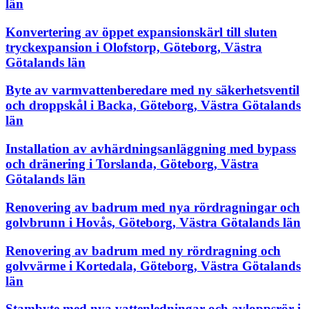
län
Konvertering av öppet expansionskärl till sluten
tryckexpansion i Olofstorp, Göteborg, Västra
Götalands län
Byte av varmvattenberedare med ny säkerhetsventil
och droppskål i Backa, Göteborg, Västra Götalands
län
Installation av avhärdningsanläggning med bypass
och dränering i Torslanda, Göteborg, Västra
Götalands län
Renovering av badrum med nya rördragningar och
golvbrunn i Hovås, Göteborg, Västra Götalands län
Renovering av badrum med ny rördragning och
golvvärme i Kortedala, Göteborg, Västra Götalands
län
Stambyte med nya vattenledningar och avloppsrör i