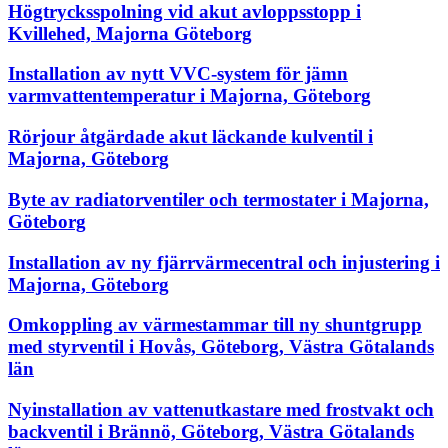
Högtrycksspolning vid akut avloppsstopp i
Kvillehed, Majorna Göteborg
Installation av nytt VVC-system för jämn
varmvattentemperatur i Majorna, Göteborg
Rörjour åtgärdade akut läckande kulventil i
Majorna, Göteborg
Byte av radiatorventiler och termostater i Majorna,
Göteborg
Installation av ny fjärrvärmecentral och injustering i
Majorna, Göteborg
Omkoppling av värmestammar till ny shuntgrupp
med styrventil i Hovås, Göteborg, Västra Götalands
län
Nyinstallation av vattenutkastare med frostvakt och
backventil i Brännö, Göteborg, Västra Götalands