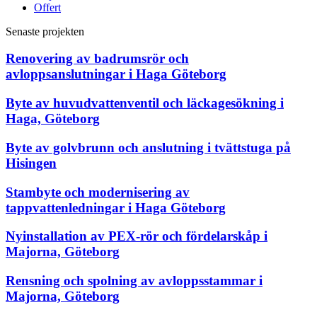
Offert
Senaste projekten
Renovering av badrumsrör och
avloppsanslutningar i Haga Göteborg
Byte av huvudvattenventil och läckagesökning i
Haga, Göteborg
Byte av golvbrunn och anslutning i tvättstuga på
Hisingen
Stambyte och modernisering av
tappvattenledningar i Haga Göteborg
Nyinstallation av PEX-rör och fördelarskåp i
Majorna, Göteborg
Rensning och spolning av avloppsstammar i
Majorna, Göteborg