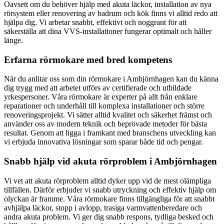
Oavsett om du behöver hjälp med akuta läckor, installation av nya
rörsystem eller renovering av badrum och kök finns vi alltid redo att
hjälpa dig. Vi arbetar snabbt, effektivt och noggrant för att
säkerställa att dina VVS-installationer fungerar optimalt och håller
länge.
Erfarna rörmokare med bred kompetens
När du anlitar oss som din rörmokare i Ambjörnhagen kan du känna
dig trygg med att arbetet utförs av certifierade och utbildade
yrkespersoner. Våra rörmokare är experter på allt från enklare
reparationer och underhåll till komplexa installationer och större
renoveringsprojekt. Vi sätter alltid kvalitet och säkerhet främst och
använder oss av modern teknik och beprövade metoder för bästa
resultat. Genom att ligga i framkant med branschens utveckling kan
vi erbjuda innovativa lösningar som sparar både tid och pengar.
Snabb hjälp vid akuta rörproblem i Ambjörnhagen
Vi vet att akuta rörproblem alltid dyker upp vid de mest olämpliga
tillfällen. Därför erbjuder vi snabb utryckning och effektiv hjälp om
olyckan är framme. Våra rörmokare finns tillgängliga för att snabbt
avhjälpa läckor, stopp i avlopp, trasiga varmvattenberedare och
andra akuta problem. Vi ger dig snabb respons, tydliga besked och