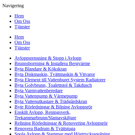
Navigering
Hem
Om Oss
Tjänster
Hem
Om Oss
Tjänster
Avloppsrensning & Stopp i Avlopp
Brunnsborrning & Installera Bergvärme
Byta Blandare & Kökskran
Byta Diskmaskin, Tvättmaskin & Vitvaror
Byta Element till Vattenburet System Radiatorer
Byta Golvbrunn, Toalettstol & Takdusch
Byta Varmvattenberedare
Byta Vattenpump & Värmepump
Byta Vattenutkastare & Trädgårdskran
Byte Rörledningar & Bilning Avloppsrör
Enskilt Avlopp, Reningsverk,
Trekammarbrunn/Slamavskiljare
Relining Rörledningar & Renovering Avloppsrör
Renovera Badrum & Tvättstuga
Spola Avlopp & Stammar med Högtrycksspolning