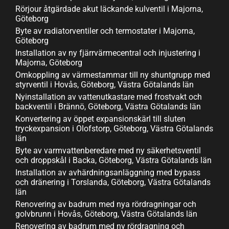
Rörjour åtgärdade akut läckande kulventil i Majorna,
Göteborg
Byte av radiatorventiler och termostater i Majorna,
Göteborg
Installation av ny fjärrvärmecentral och injustering i
Majorna, Göteborg
Omkoppling av värmestammar till ny shuntgrupp med
styrventil i Hovås, Göteborg, Västra Götalands län
Nyinstallation av vattenutkastare med frostvakt och
backventil i Brännö, Göteborg, Västra Götalands län
Konvertering av öppet expansionskärl till sluten
tryckexpansion i Olofstorp, Göteborg, Västra Götalands
län
Byte av varmvattenberedare med ny säkerhetsventil
och droppskål i Backa, Göteborg, Västra Götalands län
Installation av avhärdningsanläggning med bypass
och dränering i Torslanda, Göteborg, Västra Götalands
län
Renovering av badrum med nya rördragningar och
golvbrunn i Hovås, Göteborg, Västra Götalands län
Renovering av badrum med ny rördragning och