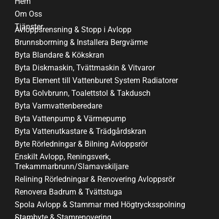
Hem
Om Oss
Tjänster
Avloppsrensning & Stopp i Avlopp
Brunnsborrning & Installera Bergvärme
Byta Blandare & Kökskran
Byta Diskmaskin, Tvättmaskin & Vitvaror
Byta Element till Vattenburet System Radiatorer
Byta Golvbrunn, Toalettstol & Takdusch
Byta Varmvattenberedare
Byta Vattenpump & Värmepump
Byta Vattenutkastare & Trädgårdskran
Byte Rörledningar & Bilning Avloppsrör
Enskilt Avlopp, Reningsverk,
Trekammarbrunn/Slamavskiljare
Relining Rörledningar & Renovering Avloppsrör
Renovera Badrum & Tvättstuga
Spola Avlopp & Stammar med Högtrycksspolning
Stambyte & Stamrenovering