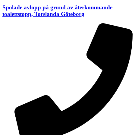
Spolade avlopp på grund av återkommande
toalettstopp, Torslanda Göteborg