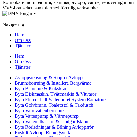
Rörmokare inom badrum, stammar, avlopp, värme, renovering inom
VVS-branschen samt därmed förenlig verksamhet.
Navigering
Hem
Om Oss
Tjänster
Hem
Om Oss
Tjänster
Avloppsrensning & Stopp i Avlopp
Brunnsborrning & Installera Bergvärme
Byta Blandare & Kökskran
Byta Diskmaskin, Tvättmaskin & Vitvaror
Byta Element till Vattenburet System Radiatorer
Byta Golvbrunn, Toalettstol & Takdusch
Byta Varmvattenberedare
Byta Vattenpump & Värmepump
Byta Vattenutkastare & Trädgårdskran
Byte Rörledningar & Bilning Avloppsrör
Enskilt Avlopp, Reningsverk,