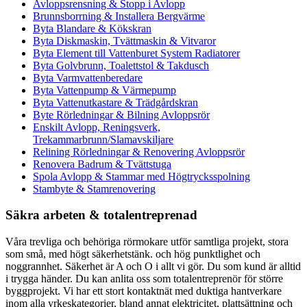
Avloppsrensning & Stopp i Avlopp
Brunnsborrning & Installera Bergvärme
Byta Blandare & Kökskran
Byta Diskmaskin, Tvättmaskin & Vitvaror
Byta Element till Vattenburet System Radiatorer
Byta Golvbrunn, Toalettstol & Takdusch
Byta Varmvattenberedare
Byta Vattenpump & Värmepump
Byta Vattenutkastare & Trädgårdskran
Byte Rörledningar & Bilning Avloppsrör
Enskilt Avlopp, Reningsverk,
Trekammarbrunn/Slamavskiljare
Relining Rörledningar & Renovering Avloppsrör
Renovera Badrum & Tvättstuga
Spola Avlopp & Stammar med Högtrycksspolning
Stambyte & Stamrenovering
Säkra arbeten & totalentreprenad
Våra trevliga och behöriga rörmokare utför samtliga projekt, stora
som små, med högt säkerhetstänk. och hög punktlighet och
noggrannhet. Säkerhet är A och O i allt vi gör. Du som kund är alltid
i trygga händer. Du kan anlita oss som totalentreprenör för större
byggprojekt. Vi har ett stort kontaktnät med duktiga hantverkare
inom alla yrkeskategorier, bland annat elektricitet, plattsättning och