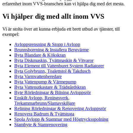
erfarenhet inom VVS-branschen kan vi hjälpa dig med det mesta.
Vi hjälper dig med allt inom VVS
Vi är stolta över att kunna erbjuda ett brett utbud av tjänster, till
exempel:
Avloppsrensning & Stopp i Avlopp
Brunnsborrning & Installera Bergvärme
Byta Blandare & Kökskran
Byta Diskmaskin, Tvättmaskin & Vitvaror
Byta Element till Vattenburet System Radiatorer
Byta Golvbrunn, Toalettstol & Takdusch
Byta Varmvattenberedare
Byta Vattenpump & Värmepump
Byta Vattenutkastare & Trädgårdskran
Byte Rörledningar & Bilning Avloppsrör
Enskilt Avlopp, Reningsverk,
Trekammarbrunn/Slamavskiljare
Relining Rörledningar & Renovering Avloppsrör
Renovera Badrum & Tvättstuga
Spola Avlopp & Stammar med Högtrycksspolning
Stambyte & Stamrenovering