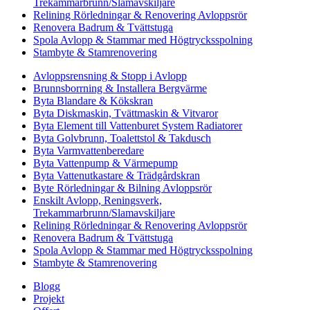
Trekammarbrunn/Slamavskiljare
Relining Rörledningar & Renovering Avloppsrör
Renovera Badrum & Tvättstuga
Spola Avlopp & Stammar med Högtrycksspolning
Stambyte & Stamrenovering
Avloppsrensning & Stopp i Avlopp
Brunnsborrning & Installera Bergvärme
Byta Blandare & Kökskran
Byta Diskmaskin, Tvättmaskin & Vitvaror
Byta Element till Vattenburet System Radiatorer
Byta Golvbrunn, Toalettstol & Takdusch
Byta Varmvattenberedare
Byta Vattenpump & Värmepump
Byta Vattenutkastare & Trädgårdskran
Byte Rörledningar & Bilning Avloppsrör
Enskilt Avlopp, Reningsverk,
Trekammarbrunn/Slamavskiljare
Relining Rörledningar & Renovering Avloppsrör
Renovera Badrum & Tvättstuga
Spola Avlopp & Stammar med Högtrycksspolning
Stambyte & Stamrenovering
Blogg
Projekt