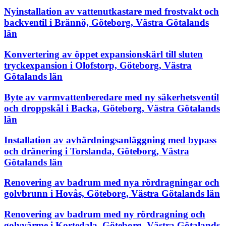
Nyinstallation av vattenutkastare med frostvakt och
backventil i Brännö, Göteborg, Västra Götalands
län
Konvertering av öppet expansionskärl till sluten
tryckexpansion i Olofstorp, Göteborg, Västra
Götalands län
Byte av varmvattenberedare med ny säkerhetsventil
och droppskål i Backa, Göteborg, Västra Götalands
län
Installation av avhärdningsanläggning med bypass
och dränering i Torslanda, Göteborg, Västra
Götalands län
Renovering av badrum med nya rördragningar och
golvbrunn i Hovås, Göteborg, Västra Götalands län
Renovering av badrum med ny rördragning och
golvvärme i Kortedala, Göteborg, Västra Götalands