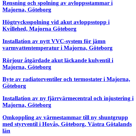
Rensning och spolning av avloppsstammar i
Majorna, Göteborg
Högtrycksspolning vid akut avloppsstopp i
Kvillehed, Majorna Göteborg
Installation av nytt VVC-system för jämn
varmvattentemperatur i Majorna, Göteborg
Rörjour åtgärdade akut läckande kulventil i
Majorna, Göteborg
Byte av radiatorventiler och termostater i Majorna,
Göteborg
Installation av ny fjärrvärmecentral och injustering i
Majorna, Göteborg
Omkoppling av värmestammar till ny shuntgrupp
med styrventil i Hovås, Göteborg, Västra Götalands
län