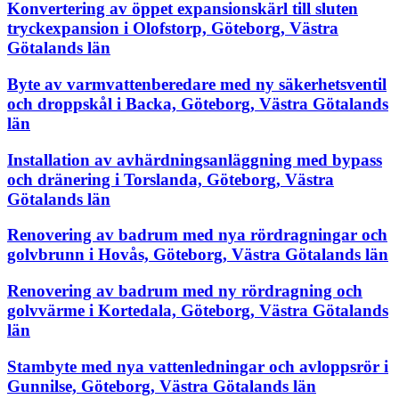
Konvertering av öppet expansionskärl till sluten
tryckexpansion i Olofstorp, Göteborg, Västra
Götalands län
Byte av varmvattenberedare med ny säkerhetsventil
och droppskål i Backa, Göteborg, Västra Götalands
län
Installation av avhärdningsanläggning med bypass
och dränering i Torslanda, Göteborg, Västra
Götalands län
Renovering av badrum med nya rördragningar och
golvbrunn i Hovås, Göteborg, Västra Götalands län
Renovering av badrum med ny rördragning och
golvvärme i Kortedala, Göteborg, Västra Götalands
län
Stambyte med nya vattenledningar och avloppsrör i
Gunnilse, Göteborg, Västra Götalands län