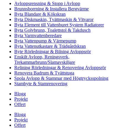
Avloppsrensning & Stopp i Avlopp
Brunnsborrning & Installera Bergvärme
Byta Blandare & Kökskran
Byta Diskmaskin, Tvättmaskin & Vitvaror
Byta Element till Vattenburet System Radiatorer
Byta Golvbrunn, Toalettstol & Takdusch
Byta Varmvattenberedare
Byta Vattenpump & Värmepump
Byta Vattenutkastare & Trädgårdskran
Byte Rörledningar & Bilning Avloppsrör
Enskilt Avlopp, Reningsverk,
Trekammarbrunn/Slamavskiljare
Relining Rörledningar & Renovering Avloppsrör
Renovera Badrum & Tvättstuga
Spola Avlopp & Stammar med Högtrycksspolning
Stambyte & Stamrenovering
Blogg
Projekt
Offert
Blogg
Projekt
Offert