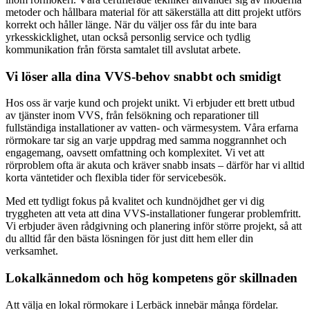
metoder och hållbara material för att säkerställa att ditt projekt utförs
korrekt och håller länge. När du väljer oss får du inte bara
yrkesskicklighet, utan också personlig service och tydlig
kommunikation från första samtalet till avslutat arbete.
Vi löser alla dina VVS-behov snabbt och smidigt
Hos oss är varje kund och projekt unikt. Vi erbjuder ett brett utbud
av tjänster inom VVS, från felsökning och reparationer till
fullständiga installationer av vatten- och värmesystem. Våra erfarna
rörmokare tar sig an varje uppdrag med samma noggrannhet och
engagemang, oavsett omfattning och komplexitet. Vi vet att
rörproblem ofta är akuta och kräver snabb insats – därför har vi alltid
korta väntetider och flexibla tider för servicebesök.
Med ett tydligt fokus på kvalitet och kundnöjdhet ger vi dig
tryggheten att veta att dina VVS-installationer fungerar problemfritt.
Vi erbjuder även rådgivning och planering inför större projekt, så att
du alltid får den bästa lösningen för just ditt hem eller din
verksamhet.
Lokalkännedom och hög kompetens gör skillnaden
Att välja en lokal rörmokare i Lerbäck innebär många fördelar.