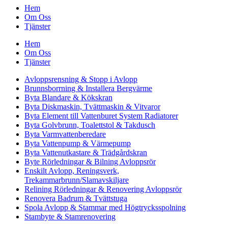
Hem
Om Oss
Tjänster
Hem
Om Oss
Tjänster
Avloppsrensning & Stopp i Avlopp
Brunnsborrning & Installera Bergvärme
Byta Blandare & Kökskran
Byta Diskmaskin, Tvättmaskin & Vitvaror
Byta Element till Vattenburet System Radiatorer
Byta Golvbrunn, Toalettstol & Takdusch
Byta Varmvattenberedare
Byta Vattenpump & Värmepump
Byta Vattenutkastare & Trädgårdskran
Byte Rörledningar & Bilning Avloppsrör
Enskilt Avlopp, Reningsverk,
Trekammarbrunn/Slamavskiljare
Relining Rörledningar & Renovering Avloppsrör
Renovera Badrum & Tvättstuga
Spola Avlopp & Stammar med Högtrycksspolning
Stambyte & Stamrenovering