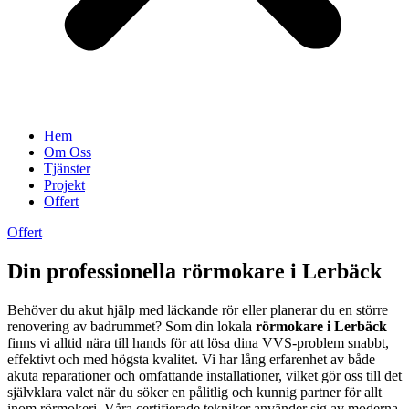
Hem
Om Oss
Tjänster
Projekt
Offert
Offert
Din professionella rörmokare i Lerbäck
Behöver du akut hjälp med läckande rör eller planerar du en större
renovering av badrummet? Som din lokala
rörmokare i Lerbäck
finns vi alltid nära till hands för att lösa dina VVS-problem snabbt,
effektivt och med högsta kvalitet. Vi har lång erfarenhet av både
akuta reparationer och omfattande installationer, vilket gör oss till det
självklara valet när du söker en pålitlig och kunnig partner för allt
inom rörmokeri. Våra certifierade tekniker använder sig av moderna