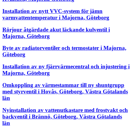
Installation av nytt VVC-system för jämn
varmvattentemperatur i Majorna, Göteborg
Rörjour åtgärdade akut läckande kulventil i
Majorna, Göteborg
Byte av radiatorventiler och termostater i Majorna,
Göteborg
Installation av ny fjärrvärmecentral och injustering i
Majorna, Göteborg
Omkoppling av värmestammar till ny shuntgrupp
med styrventil i Hovås, Göteborg, Västra Götalands
län
Nyinstallation av vattenutkastare med frostvakt och
backventil i Brännö, Göteborg, Västra Götalands
län