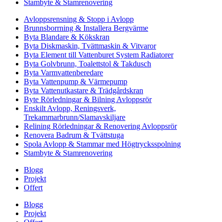
Stambyte & Stamrenovering
Avloppsrensning & Stopp i Avlopp
Brunnsborrning & Installera Bergvärme
Byta Blandare & Kökskran
Byta Diskmaskin, Tvättmaskin & Vitvaror
Byta Element till Vattenburet System Radiatorer
Byta Golvbrunn, Toalettstol & Takdusch
Byta Varmvattenberedare
Byta Vattenpump & Värmepump
Byta Vattenutkastare & Trädgårdskran
Byte Rörledningar & Bilning Avloppsrör
Enskilt Avlopp, Reningsverk,
Trekammarbrunn/Slamavskiljare
Relining Rörledningar & Renovering Avloppsrör
Renovera Badrum & Tvättstuga
Spola Avlopp & Stammar med Högtrycksspolning
Stambyte & Stamrenovering
Blogg
Projekt
Offert
Blogg
Projekt