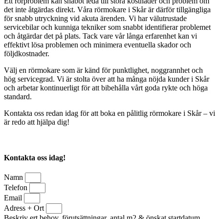
Ett rörproblem kan snabbt leda till stora kostnader och problem om
det inte åtgärdas direkt. Våra rörmokare i Skår är därför tillgängliga
för snabb utryckning vid akuta ärenden. Vi har välutrustade
servicebilar och kunniga tekniker som snabbt identifierar problemet
och åtgärdar det på plats. Tack vare vår långa erfarenhet kan vi
effektivt lösa problemen och minimera eventuella skador och
följdkostnader.
Välj en rörmokare som är känd för punktlighet, noggrannhet och
hög servicegrad. Vi är stolta över att ha många nöjda kunder i Skår
och arbetar kontinuerligt för att bibehålla vårt goda rykte och höga
standard.
Kontakta oss redan idag för att boka en pålitlig rörmokare i Skår – vi
är redo att hjälpa dig!
Kontakta oss idag!
Namn
Telefon
Email
Adress + Ort
Beskriv ert behov, förutsättningar, antal m2 & önskat startdatum