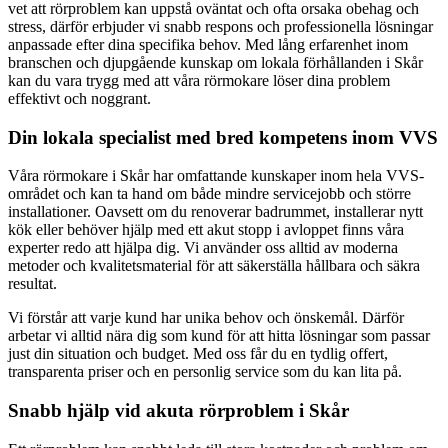
vet att rörproblem kan uppstå oväntat och ofta orsaka obehag och
stress, därför erbjuder vi snabb respons och professionella lösningar
anpassade efter dina specifika behov. Med lång erfarenhet inom
branschen och djupgående kunskap om lokala förhållanden i Skår
kan du vara trygg med att våra rörmokare löser dina problem
effektivt och noggrant.
Din lokala specialist med bred kompetens inom VVS
Våra rörmokare i Skår har omfattande kunskaper inom hela VVS-
området och kan ta hand om både mindre servicejobb och större
installationer. Oavsett om du renoverar badrummet, installerar nytt
kök eller behöver hjälp med ett akut stopp i avloppet finns våra
experter redo att hjälpa dig. Vi använder oss alltid av moderna
metoder och kvalitetsmaterial för att säkerställa hållbara och säkra
resultat.
Vi förstår att varje kund har unika behov och önskemål. Därför
arbetar vi alltid nära dig som kund för att hitta lösningar som passar
just din situation och budget. Med oss får du en tydlig offert,
transparenta priser och en personlig service som du kan lita på.
Snabb hjälp vid akuta rörproblem i Skår