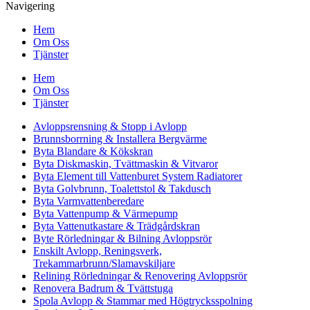
Navigering
Hem
Om Oss
Tjänster
Hem
Om Oss
Tjänster
Avloppsrensning & Stopp i Avlopp
Brunnsborrning & Installera Bergvärme
Byta Blandare & Kökskran
Byta Diskmaskin, Tvättmaskin & Vitvaror
Byta Element till Vattenburet System Radiatorer
Byta Golvbrunn, Toalettstol & Takdusch
Byta Varmvattenberedare
Byta Vattenpump & Värmepump
Byta Vattenutkastare & Trädgårdskran
Byte Rörledningar & Bilning Avloppsrör
Enskilt Avlopp, Reningsverk,
Trekammarbrunn/Slamavskiljare
Relining Rörledningar & Renovering Avloppsrör
Renovera Badrum & Tvättstuga
Spola Avlopp & Stammar med Högtrycksspolning