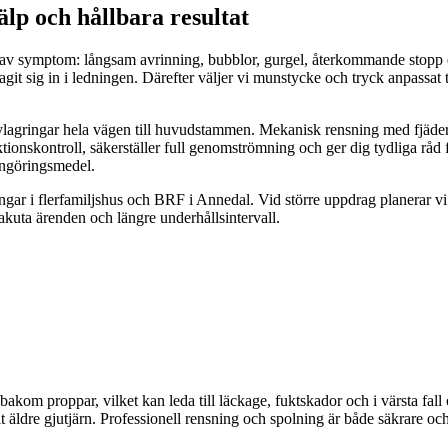
lp och hållbara resultat
 av symptom: långsam avrinning, bubblor, gurgel, återkommande stopp el
 tagit sig in i ledningen. Därefter väljer vi munstycke och tryck anpassat 
avlagringar hela vägen till huvudstammen. Mekanisk rensning med fjäder
unktionskontroll, säkerställer full genomströmning och ger dig tydliga rå
rengöringsmedel.
ningar i flerfamiljshus och BRF i Annedal. Vid större uppdrag planerar v
 akuta ärenden och längre underhållsintervall.
bakom proppar, vilket kan leda till läckage, fuktskador och i värsta f
t äldre gjutjärn. Professionell rensning och spolning är både säkrare och