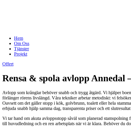
Hem
Om Oss
Tjänster
Projekt
Offert
Rensa & spola avlopp Annedal – p
Avlopp som krånglar behöver snabb och trygg åtgärd. Vi hjälper boe
förlänger rörens livslängd. Våra tekniker arbetar metodiskt: vi felsöke
Oavsett om det gäller stopp i kök, golvbrunn, toalett eller hela stamm
erbjuda snabb hjälp samma dag, transparenta priser och ett slutresultat so
Vi tar hand om akuta avloppsstopp såväl som planerad stamspolning för
till huvudledning och en ren arbetsplats när vi är klara. Behöver du 