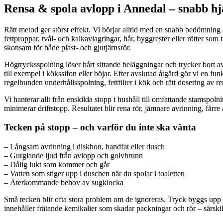
Rensa & spola avlopp i Annedal – snabb hjä
Rätt metod ger störst effekt. Vi börjar alltid med en snabb bedömning
fettproppar, tvål- och kalkavlagringar, hår, byggrester eller rötter som
skonsam för både plast- och gjutjärnsrör.
Högtrycksspolning löser hårt sittande beläggningar och trycker bort 
till exempel i kökssifon eller böjar. Efter avslutad åtgärd gör vi en f
regelbunden underhållsspolning, fettfilter i kök och rätt dosering av 
Vi hanterar allt från enskilda stopp i hushåll till omfattande stamspol
minimerar driftstopp. Resultatet blir rena rör, jämnare avrinning, färre
Tecken på stopp – och varför du inte ska vänta
– Långsam avrinning i diskhon, handfat eller dusch
– Gurglande ljud från avlopp och golvbrunn
– Dålig lukt som kommer och går
– Vatten som stiger upp i duschen när du spolar i toaletten
– Återkommande behov av sugklocka
Små tecken blir ofta stora problem om de ignoreras. Tryck byggs upp 
innehåller frätande kemikalier som skadar packningar och rör – särskil