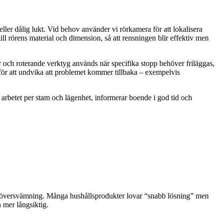
ler dålig lukt. Vid behov använder vi rörkamera för att lokalisera
till rörens material och dimension, så att rensningen blir effektiv men
 och roterande verktyg används när specifika stopp behöver friläggas,
d för att undvika att problemet kommer tillbaka – exempelvis
i arbetet per stam och lägenhet, informerar boende i god tid och
all översvämning. Många hushållsprodukter lovar “snabb lösning” men
 mer långsiktig.