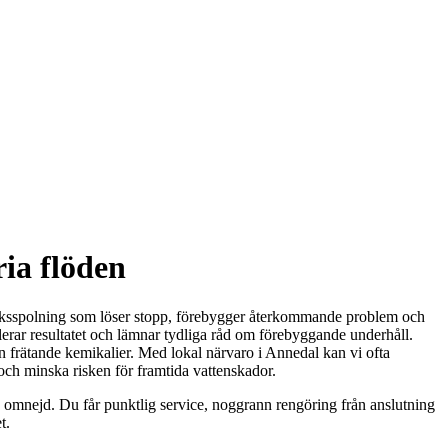
ria flöden
ycksspolning som löser stopp, förebygger återkommande problem och
llerar resultatet och lämnar tydliga råd om förebyggande underhåll.
an frätande kemikalier. Med lokal närvaro i Annedal kan vi ofta
kt och minska risken för framtida vattenskador.
d omnejd. Du får punktlig service, noggrann rengöring från anslutning
t.