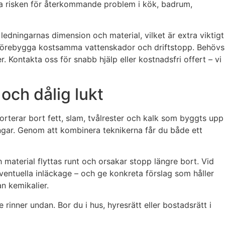
era risken för återkommande problem i kök, badrum,
edningarnas dimension och material, vilket är extra viktigt
tt förebygga kostsamma vattenskador och driftstopp. Behövs
r. Kontakta oss för snabb hjälp eller kostnadsfri offert – vi
och dålig lukt
rterar bort fett, slam, tvålrester och kalk som byggts upp
ingar. Genom att kombinera teknikerna får du både ett
 material flyttas runt och orsakar stopp längre bort. Vid
entuella inläckage – och ge konkreta förslag som håller
n kemikalier.
rinner undan. Bor du i hus, hyresrätt eller bostadsrätt i