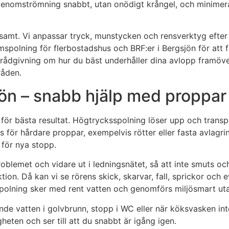
ull genomströmning snabbt, utan onödigt krångel, och minim
samt. Vi anpassar tryck, munstycken och rensverktyg efter l
tamspolning för flerbostadshus och BRF:er i Bergsjön för a
ell rådgivning om hur du bäst underhåller dina avlopp framöve
råden.
ön – snabb hjälp med proppar 
ör bästa resultat. Högtrycksspolning löser upp och transpo
 för hårdare proppar, exempelvis rötter eller fasta avlagr
 för nya stopp.
blemet och vidare ut i ledningsnätet, så att inte smuts och
Då kan vi se rörens skick, skarvar, fall, sprickor och ev
l spolning sker med rent vatten och genomförs miljösmart uta
de vatten i golvbrunn, stopp i WC eller när köksvasken inte 
gheten och ser till att du snabbt är igång igen.