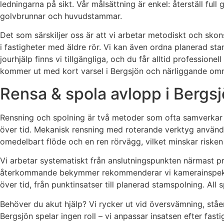
ledningarna på sikt. Vår målsättning är enkel: återställ f
golvbrunnar och huvudstammar.
Det som särskiljer oss är att vi arbetar metodiskt och skon
i fastigheter med äldre rör. Vi kan även ordna planerad s
jourhjälp finns vi tillgängliga, och du får alltid profession
kommer ut med kort varsel i Bergsjön och närliggande om
Rensa & spola avlopp i Bergsj
Rensning och spolning är två metoder som ofta samverkar f
över tid. Mekanisk rensning med roterande verktyg används
omedelbart flöde och en ren rörvägg, vilket minskar risken
Vi arbetar systematiskt från anslutningspunkten närmast pro
återkommande bekymmer rekommenderar vi kamerainspektion. 
över tid, från punktinsatser till planerad stamspolning. Al
Behöver du akut hjälp? Vi rycker ut vid översvämning, ståen
Bergsjön spelar ingen roll – vi anpassar insatsen efter fasti