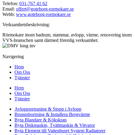
Telefon:
031-767 41 62
Email:
offert@goteborg-rormokare.se
Webb:
www.goteborg-rormokare.se
Verksamhetsbeskrivning:
Rörmokare inom badrum, stammar, avlopp, värme, renovering inom
VVS-branschen samt därmed förenlig verksamhet.
Navigering
Hem
Om Oss
Tjänster
Hem
Om Oss
Tjänster
Avloppsrensning & Stopp i Avlopp
Brunnsborrning & Installera Bergvärme
Byta Blandare & Kökskran
Byta Diskmaskin, Tvättmaskin & Vitvaror
Byta Element till Vattenburet System Radiatorer