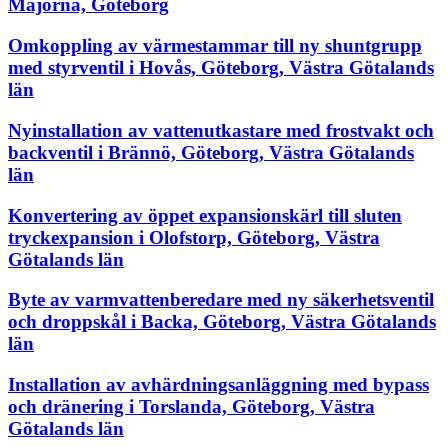
Majorna, Göteborg
Omkoppling av värmestammar till ny shuntgrupp
med styrventil i Hovås, Göteborg, Västra Götalands
län
Nyinstallation av vattenutkastare med frostvakt och
backventil i Brännö, Göteborg, Västra Götalands
län
Konvertering av öppet expansionskärl till sluten
tryckexpansion i Olofstorp, Göteborg, Västra
Götalands län
Byte av varmvattenberedare med ny säkerhetsventil
och droppskål i Backa, Göteborg, Västra Götalands
län
Installation av avhärdningsanläggning med bypass
och dränering i Torslanda, Göteborg, Västra
Götalands län