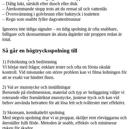
– Dålig lukt, särskilt efter dusch eller disk
– Återkommande stopp trots att du rensat sil och vattenlås
– Översvämning i golvbrunn eller baktryck i toaletten
– Regn som snabbt fyller dagvattenbrunnar
Ignorera inte tidiga signaler – en tidig spolning är ofta snabbare,
billigare och skonsammare än akuta åtgärder när proppen redan är
total.
Så går en högtrycksspolning till
1) Felsökning och bedömning
Vi börjar med frågor, enklare tester och ofta en första okulär
kontroll. Vid misstanke om större problem kan vi filma ledningen för
att se exakt var hindret finns.
2) Val av munstycke och inställningar
Beroende på rördimension, material och typ av beläggning väljer vi
roterande eller framåtriktat munstycke, justerar tryck och kan vid
behov använda hetvatten för att lösa fett och tvålrester mer effektivt.
3) Skonsam, kemikaliefri spolning
Med stegvis spolning drar vi ut proppar, sköljer rent rörväggarna och
återställer fullt flöde. Metoden är snabb, effektiv och minimerar
risken för skador.