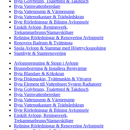
Byta Golvbrunn, Toalettstol & Takdusch
Byta Varmvattenberedare
Byta Vattenpump & Värmepump
Byta Vattenutkastare & Trädgårdskran
Byte Rörledningar & Bilning Avloppsrör
Enskilt Avlopp, Reningsverk,
Trekammarbrunn/Slamavskiljare
Relining Rörledningar & Renovering Avloppsrör
Renovera Badrum & Tvättstuga
Spola Avlopp & Stammar med Högtrycksspolning
Stambyte & Stamrenovering
Avloppsrensning & Stopp i Avlopp
Brunnsborrning & Installera Bergvärme
Byta Blandare & Kökskran
Byta Diskmaskin, Tvättmaskin & Vitvaror
Byta Element till Vattenburet System Radiatorer
Byta Golvbrunn, Toalettstol & Takdusch
Byta Varmvattenberedare
Byta Vattenpump & Värmepump
Byta Vattenutkastare & Trädgårdskran
Byte Rörledningar & Bilning Avloppsrör
Enskilt Avlopp, Reningsverk,
Trekammarbrunn/Slamavskiljare
Relining Rörledningar & Renovering Avloppsrör