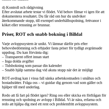
4) Kontroll och rådgivning
Efter avslutat arbete testar vi flödet. Vid behov filmar vi igen för att
dokumentera resultatet. Du får råd om hur du undviker
återkommande stopp, till exempel underhållsspolning, fettvanor i
köket eller rensning av brunnar.
Priser, ROT och snabb bokning i Billdal
Varje avloppssystem är unikt. Vi lämnar därför pris efter
behovsbedömning och erbjuder fasta priser för tydligt avgränsade
uppdrag. Du kan förvänta dig:
– Transparent offert innan start
– Inga dolda avgifter
– Tidsbokning som passar din kalender
– Snabb hjälp samma dag vid akuta stopp när det är möjligt
ROT-avdrag kan i vissa fall sänka arbetskostnaden i småhus och
bostadsrätter. Fråga oss – vi guidar dig genom vad som gäller och
hjälper till med underlag.
Redo att få fart på flödet igen? Ring oss eller skicka en förfrågan för
rensning och spolning av avlopp i Billdal. Vi är nära, erfarna och
redo att hjälpa dig med ett rent och problemfritt avloppssystem.