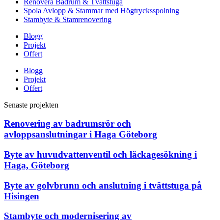
Renovera Badrum & Tvättstuga
Spola Avlopp & Stammar med Högtrycksspolning
Stambyte & Stamrenovering
Blogg
Projekt
Offert
Blogg
Projekt
Offert
Senaste projekten
Renovering av badrumsrör och
avloppsanslutningar i Haga Göteborg
Byte av huvudvattenventil och läckagesökning i
Haga, Göteborg
Byte av golvbrunn och anslutning i tvättstuga på
Hisingen
Stambyte och modernisering av