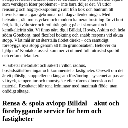
som verkligen löser problemet – inte bara döljer det. Vi utför
rensning och högtrycksspolning i allt från kök och badrum till
huvudstammar, garagebrunnar och dagvattenledningar. Med
hetvatten, rätt munstycken och modern kamerautrustning får vi bort
fett, kalk, tvålrester och rotinträngning på ett skonsamt och
kemikaliefritt sätt. Vi finns nära dig i Billdal, Hovås, Askim och hela
södra Göteborg, med flexibel bokning och snabb respons vid akuta
stopp. Vårt mål är att återställa flödet direkt – och samtidigt
förebygga nya stopp genom att hitta grundorsaken. Behöver du
hjälp nu? Kontakta oss så kommer vi ut med fullt utrustad spolbil
och erfaren tekniker.
Vi arbetar metodiskt och säkert i villor, radhus,
bostadsrättsföreningar och kommersiella fastigheter. Oavsett om det
är ett plötsligt stopp eller en långsam försämring i systemet anpassar
vi tryck, temperatur och munstycke efter rörens dimension och
material. Resultatet blir rena ledningar med maximalt flöde, utan
onödigt slitage.
Rensa & spola avlopp Billdal – akut och
förebyggande service för hem och
fastigheter