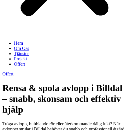
Hem
Om Oss
Tjänster
Projekt
Offert
Offert
Rensa & spola avlopp i Billdal
– snabb, skonsam och effektiv
hjälp
Tröga avlopp, bubblande rör eller återkommande dålig lukt? När
avloppet strular i Billdal behöver du snabb och professionell åtgärd