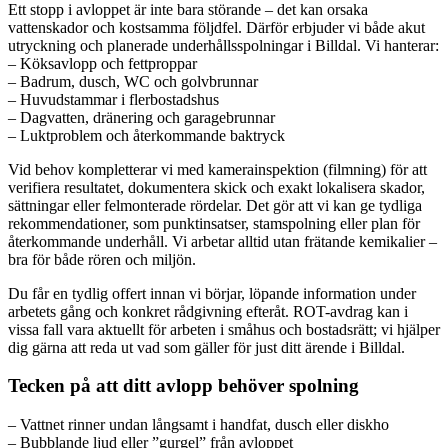
Ett stopp i avloppet är inte bara störande – det kan orsaka
vattenskador och kostsamma följdfel. Därför erbjuder vi både akut
utryckning och planerade underhållsspolningar i Billdal. Vi hanterar:
– Köksavlopp och fettproppar
– Badrum, dusch, WC och golvbrunnar
– Huvudstammar i flerbostadshus
– Dagvatten, dränering och garagebrunnar
– Luktproblem och återkommande baktryck
Vid behov kompletterar vi med kamerainspektion (filmning) för att
verifiera resultatet, dokumentera skick och exakt lokalisera skador,
sättningar eller felmonterade rördelar. Det gör att vi kan ge tydliga
rekommendationer, som punktinsatser, stamspolning eller plan för
återkommande underhåll. Vi arbetar alltid utan frätande kemikalier –
bra för både rören och miljön.
Du får en tydlig offert innan vi börjar, löpande information under
arbetets gång och konkret rådgivning efteråt. ROT-avdrag kan i
vissa fall vara aktuellt för arbeten i småhus och bostadsrätt; vi hjälper
dig gärna att reda ut vad som gäller för just ditt ärende i Billdal.
Tecken på att ditt avlopp behöver spolning
– Vattnet rinner undan långsamt i handfat, dusch eller diskho
– Bubblande ljud eller ”gurgel” från avloppet