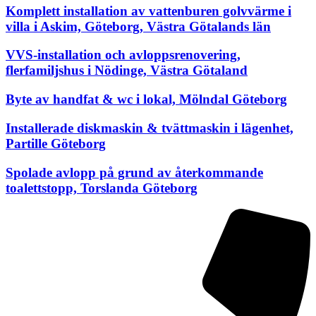
Komplett installation av vattenburen golvvärme i
villa i Askim, Göteborg, Västra Götalands län
VVS-installation och avloppsrenovering,
flerfamiljshus i Nödinge, Västra Götaland
Byte av handfat & wc i lokal, Mölndal Göteborg
Installerade diskmaskin & tvättmaskin i lägenhet,
Partille Göteborg
Spolade avlopp på grund av återkommande
toalettstopp, Torslanda Göteborg