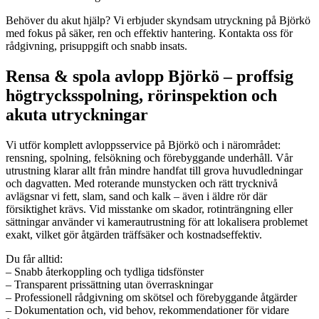
Behöver du akut hjälp? Vi erbjuder skyndsam utryckning på Björkö
med fokus på säker, ren och effektiv hantering. Kontakta oss för
rådgivning, prisuppgift och snabb insats.
Rensa & spola avlopp Björkö – proffsig
högtrycksspolning, rörinspektion och
akuta utryckningar
Vi utför komplett avloppsservice på Björkö och i närområdet:
rensning, spolning, felsökning och förebyggande underhåll. Vår
utrustning klarar allt från mindre handfat till grova huvudledningar
och dagvatten. Med roterande munstycken och rätt trycknivå
avlägsnar vi fett, slam, sand och kalk – även i äldre rör där
försiktighet krävs. Vid misstanke om skador, rotinträngning eller
sättningar använder vi kamerautrustning för att lokalisera problemet
exakt, vilket gör åtgärden träffsäker och kostnadseffektiv.
Du får alltid:
– Snabb återkoppling och tydliga tidsfönster
– Transparent prissättning utan överraskningar
– Professionell rådgivning om skötsel och förebyggande åtgärder
– Dokumentation och, vid behov, rekommendationer för vidare