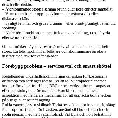
dusch eller diskho
– Återkommande stopp i samma brunn eller flera enheter samtidigt
– Vatten som backar upp i golvbrunn när tvättmaskin eller
diskmaskin körs
– Synligt fett, hår och grus i brunnar – eller brunt/grumligt vatten vid
spolning
– Äldre rör i kombination med frekvent användning, t.ex. i hyrda
eller semesterboenden
Om du märker något av ovanstående, vänta inte tills det blir helt
stopp. En tidig spolning är billigare och skonsammare än akuta
insatser med risk för vattenskador.
Förebygg problem – serviceavtal och smart skötsel
Regelbunden underhållsspolning minskar risken för kostsamma
driftstopp och förlänger rörens livslängd. Vi erbjuder planerade
insatser för villor, fritidshus, BRF:er och verksamheter – anpassat
efter belastning och rörens skick. Kombinera med kamera-
inspektion med några års mellanrum för att upptäcka tidiga tecken
på slitage eller rotinträngning.
Enkla vanor gör stor skillnad: Torka av stekpannor innan disk, släng
fett i soporna i stället för i vasken, använd sil i ho och dusch och
spola igenom med hett vatten ibland. Vid kyla och hög belastning