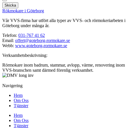
Skicka
Rökmokare i Göteborg
Vår VVS-firma har utfört alla typer av VVS- och rörmokeriarbeten i
Göteborg under många år.
Telefon:
031-767 41 62
Email:
offert@goteborg-rormokare.se
Webb:
www.goteborg-rormokare.se
Verksamhetsbeskrivning:
Rörmokare inom badrum, stammar, avlopp, värme, renovering inom
VVS-branschen samt därmed förenlig verksamhet.
Navigering
Hem
Om Oss
Tjänster
Hem
Om Oss
Tjänster