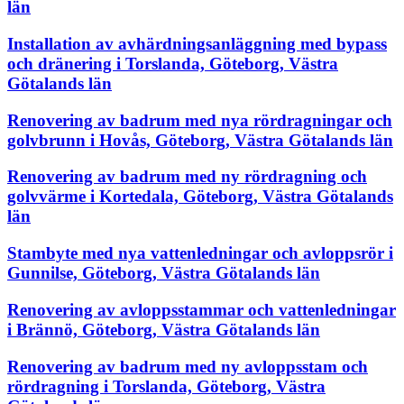
län
Installation av avhärdningsanläggning med bypass
och dränering i Torslanda, Göteborg, Västra
Götalands län
Renovering av badrum med nya rördragningar och
golvbrunn i Hovås, Göteborg, Västra Götalands län
Renovering av badrum med ny rördragning och
golvvärme i Kortedala, Göteborg, Västra Götalands
län
Stambyte med nya vattenledningar och avloppsrör i
Gunnilse, Göteborg, Västra Götalands län
Renovering av avloppsstammar och vattenledningar
i Brännö, Göteborg, Västra Götalands län
Renovering av badrum med ny avloppsstam och
rördragning i Torslanda, Göteborg, Västra