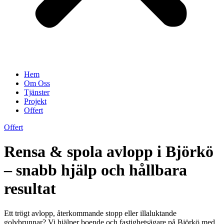
Hem
Om Oss
Tjänster
Projekt
Offert
Offert
Rensa & spola avlopp i Björkö
– snabb hjälp och hållbara
resultat
Ett trögt avlopp, återkommande stopp eller illaluktande
golvbrunnar? Vi hjälper boende och fastighetsägare på Björkö med