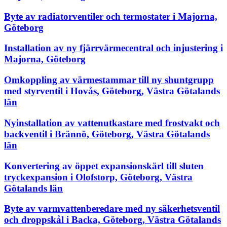
Byte av radiatorventiler och termostater i Majorna,
Göteborg
Installation av ny fjärrvärmecentral och injustering i
Majorna, Göteborg
Omkoppling av värmestammar till ny shuntgrupp
med styrventil i Hovås, Göteborg, Västra Götalands
län
Nyinstallation av vattenutkastare med frostvakt och
backventil i Brännö, Göteborg, Västra Götalands
län
Konvertering av öppet expansionskärl till sluten
tryckexpansion i Olofstorp, Göteborg, Västra
Götalands län
Byte av varmvattenberedare med ny säkerhetsventil
och droppskål i Backa, Göteborg, Västra Götalands