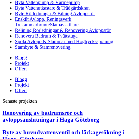
Byta Vattenpump & Värmepump
Byta Vattenutkastare & Trädgårdskran
Byte Rörledningar & Bilning Avloppsrör
Enskilt Avlopp, Reningsverk,
Trekammarbrunn/Slamavskiljare
Relining Rörledningar & Renovering Avloppsrör
Renovera Badrum & Tvättstuga
Spola Avlopp & Stammar med Högtrycksspolning
Stambyte & Stamrenovering
Blogg
Projekt
Offert
Blogg
Projekt
Offert
Senaste projekten
Renovering av badrumsrör och
avloppsanslutningar i Haga Göteborg
Byte av huvudvattenventil och läckagesökning i