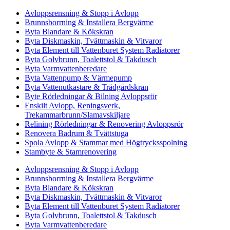
Avloppsrensning & Stopp i Avlopp
Brunnsborrning & Installera Bergvärme
Byta Blandare & Kökskran
Byta Diskmaskin, Tvättmaskin & Vitvaror
Byta Element till Vattenburet System Radiatorer
Byta Golvbrunn, Toalettstol & Takdusch
Byta Varmvattenberedare
Byta Vattenpump & Värmepump
Byta Vattenutkastare & Trädgårdskran
Byte Rörledningar & Bilning Avloppsrör
Enskilt Avlopp, Reningsverk,
Trekammarbrunn/Slamavskiljare
Relining Rörledningar & Renovering Avloppsrör
Renovera Badrum & Tvättstuga
Spola Avlopp & Stammar med Högtrycksspolning
Stambyte & Stamrenovering
Avloppsrensning & Stopp i Avlopp
Brunnsborrning & Installera Bergvärme
Byta Blandare & Kökskran
Byta Diskmaskin, Tvättmaskin & Vitvaror
Byta Element till Vattenburet System Radiatorer
Byta Golvbrunn, Toalettstol & Takdusch
Byta Varmvattenberedare