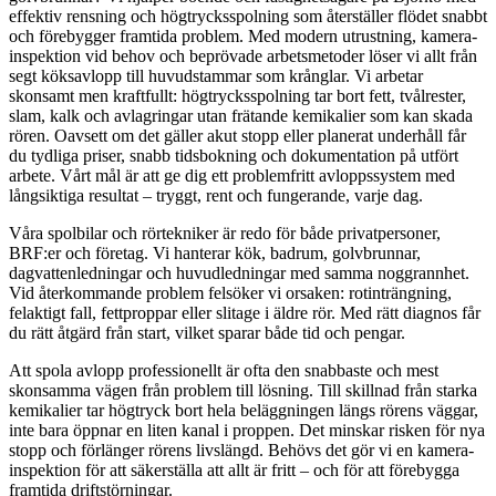
effektiv rensning och högtrycksspolning som återställer flödet snabbt
och förebygger framtida problem. Med modern utrustning, kamera-
inspektion vid behov och beprövade arbetsmetoder löser vi allt från
segt köksavlopp till huvudstammar som krånglar. Vi arbetar
skonsamt men kraftfullt: högtrycksspolning tar bort fett, tvålrester,
slam, kalk och avlagringar utan frätande kemikalier som kan skada
rören. Oavsett om det gäller akut stopp eller planerat underhåll får
du tydliga priser, snabb tidsbokning och dokumentation på utfört
arbete. Vårt mål är att ge dig ett problemfritt avloppssystem med
långsiktiga resultat – tryggt, rent och fungerande, varje dag.
Våra spolbilar och rörtekniker är redo för både privatpersoner,
BRF:er och företag. Vi hanterar kök, badrum, golvbrunnar,
dagvattenledningar och huvudledningar med samma noggrannhet.
Vid återkommande problem felsöker vi orsaken: rotinträngning,
felaktigt fall, fettproppar eller slitage i äldre rör. Med rätt diagnos får
du rätt åtgärd från start, vilket sparar både tid och pengar.
Att spola avlopp professionellt är ofta den snabbaste och mest
skonsamma vägen från problem till lösning. Till skillnad från starka
kemikalier tar högtryck bort hela beläggningen längs rörens väggar,
inte bara öppnar en liten kanal i proppen. Det minskar risken för nya
stopp och förlänger rörens livslängd. Behövs det gör vi en kamera-
inspektion för att säkerställa att allt är fritt – och för att förebygga
framtida driftstörningar.