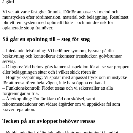
åtgärd
Vi vet att varje fastighet är unik. Därför anpassar vi metod och
munstycken efter rördimension, material och beläggning. Resultatet
blir ett rent system med optimalt flöde – och mindre risk för
oplanerade stopp framöver.
Så går en spolning till – steg för steg
– Inledande felsökning: Vi bedömer symtom, lyssnar på din
beskrivning och kontrollerar åtkomster (rensluckor, golvbrunnar,
servis).
– Diagnos: Vid behov görs kamera-inspektion för att se var proppen
eller beläggningen sitter och i vilket skick rören är.
– Högtrycksspolning: Vi spolar med anpassat tryck och munstycke
för att rensa rören hela vägen, inte bara öppna en kanal.
– Funktionskontroll: Flödet testas och vi säkerställer att alla
förgreningar är fria.
– Återkoppling: Du får klara råd om skötsel, samt
rekommendationer om vidare åtgärder om vi upptäcker fel som
kräver reparation.
Tecken på att avloppet behöver rensas
– Bubblande ljud, dålig lukt eller långsamt avrinning i handfat,