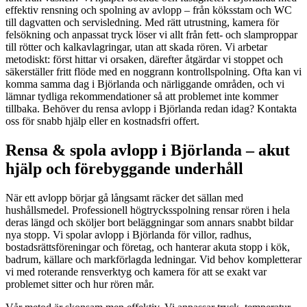
effektiv rensning och spolning av avlopp – från köksstam och WC
till dagvatten och servisledning. Med rätt utrustning, kamera för
felsökning och anpassat tryck löser vi allt från fett- och slamproppar
till rötter och kalkavlagringar, utan att skada rören. Vi arbetar
metodiskt: först hittar vi orsaken, därefter åtgärdar vi stoppet och
säkerställer fritt flöde med en noggrann kontrollspolning. Ofta kan vi
komma samma dag i Björlanda och närliggande områden, och vi
lämnar tydliga rekommendationer så att problemet inte kommer
tillbaka. Behöver du rensa avlopp i Björlanda redan idag? Kontakta
oss för snabb hjälp eller en kostnadsfri offert.
Rensa & spola avlopp i Björlanda – akut
hjälp och förebyggande underhåll
När ett avlopp börjar gå långsamt räcker det sällan med
hushållsmedel. Professionell högtrycksspolning rensar rören i hela
deras längd och sköljer bort beläggningar som annars snabbt bildar
nya stopp. Vi spolar avlopp i Björlanda för villor, radhus,
bostadsrättsföreningar och företag, och hanterar akuta stopp i kök,
badrum, källare och markförlagda ledningar. Vid behov kompletterar
vi med roterande rensverktyg och kamera för att se exakt var
problemet sitter och hur rören mår.