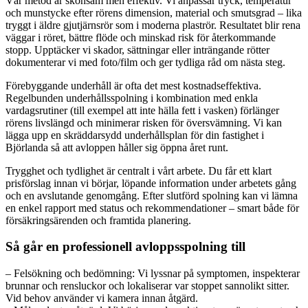
Vår metod är skonsam men effektiv. Vi anpassar tryck, temperatur
och munstycke efter rörens dimension, material och smutsgrad – lika
tryggt i äldre gjutjärnsrör som i moderna plaströr. Resultatet blir rena
väggar i röret, bättre flöde och minskad risk för återkommande
stopp. Upptäcker vi skador, sättningar eller inträngande rötter
dokumenterar vi med foto/film och ger tydliga råd om nästa steg.
Förebyggande underhåll är ofta det mest kostnadseffektiva.
Regelbunden underhållsspolning i kombination med enkla
vardagsrutiner (till exempel att inte hälla fett i vasken) förlänger
rörens livslängd och minimerar risken för översvämning. Vi kan
lägga upp en skräddarsydd underhållsplan för din fastighet i
Björlanda så att avloppen håller sig öppna året runt.
Trygghet och tydlighet är centralt i vårt arbete. Du får ett klart
prisförslag innan vi börjar, löpande information under arbetets gång
och en avslutande genomgång. Efter slutförd spolning kan vi lämna
en enkel rapport med status och rekommendationer – smart både för
försäkringsärenden och framtida planering.
Så går en professionell avloppsspolning till
– Felsökning och bedömning: Vi lyssnar på symptomen, inspekterar
brunnar och rensluckor och lokaliserar var stoppet sannolikt sitter.
Vid behov använder vi kamera innan åtgärd.