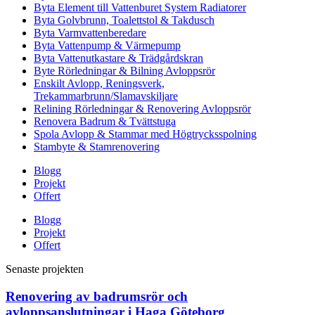
Byta Element till Vattenburet System Radiatorer
Byta Golvbrunn, Toalettstol & Takdusch
Byta Varmvattenberedare
Byta Vattenpump & Värmepump
Byta Vattenutkastare & Trädgårdskran
Byte Rörledningar & Bilning Avloppsrör
Enskilt Avlopp, Reningsverk,
Trekammarbrunn/Slamavskiljare
Relining Rörledningar & Renovering Avloppsrör
Renovera Badrum & Tvättstuga
Spola Avlopp & Stammar med Högtrycksspolning
Stambyte & Stamrenovering
Blogg
Projekt
Offert
Blogg
Projekt
Offert
Senaste projekten
Renovering av badrumsrör och
avloppsanslutningar i Haga Göteborg