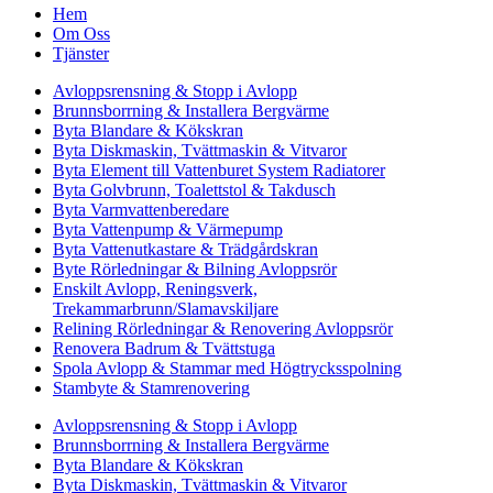
Hem
Om Oss
Tjänster
Avloppsrensning & Stopp i Avlopp
Brunnsborrning & Installera Bergvärme
Byta Blandare & Kökskran
Byta Diskmaskin, Tvättmaskin & Vitvaror
Byta Element till Vattenburet System Radiatorer
Byta Golvbrunn, Toalettstol & Takdusch
Byta Varmvattenberedare
Byta Vattenpump & Värmepump
Byta Vattenutkastare & Trädgårdskran
Byte Rörledningar & Bilning Avloppsrör
Enskilt Avlopp, Reningsverk,
Trekammarbrunn/Slamavskiljare
Relining Rörledningar & Renovering Avloppsrör
Renovera Badrum & Tvättstuga
Spola Avlopp & Stammar med Högtrycksspolning
Stambyte & Stamrenovering
Avloppsrensning & Stopp i Avlopp
Brunnsborrning & Installera Bergvärme
Byta Blandare & Kökskran
Byta Diskmaskin, Tvättmaskin & Vitvaror