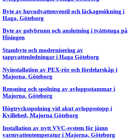
Byte av huvudvattenventil och läckagesökning i
Haga, Göteborg
Byte av golvbrunn och anslutning i tvättstuga på
Hisingen
Stambyte och modernisering av
tappvattenledningar i Haga Göteborg
Nyinstallation av PEX-rör och fördelarskåp i
Majorna, Göteborg
Rensning och spolning av avloppsstammar i
Majorna, Göteborg
Högtrycksspolning vid akut avloppsstopp i
Kvillehed, Majorna Göteborg
Installation av nytt VVC-system för jämn
varmvattentemperatur i Majorna, Göteborg