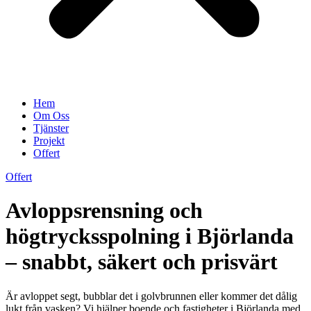
Hem
Om Oss
Tjänster
Projekt
Offert
Offert
Avloppsrensning och
högtrycksspolning i Björlanda
– snabbt, säkert och prisvärt
Är avloppet segt, bubblar det i golvbrunnen eller kommer det dålig
lukt från vasken? Vi hjälper boende och fastigheter i Björlanda med