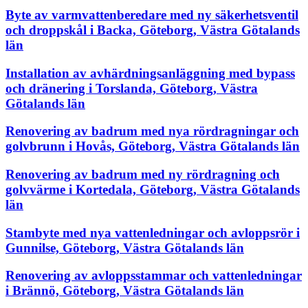
Byte av varmvattenberedare med ny säkerhetsventil
och droppskål i Backa, Göteborg, Västra Götalands
län
Installation av avhärdningsanläggning med bypass
och dränering i Torslanda, Göteborg, Västra
Götalands län
Renovering av badrum med nya rördragningar och
golvbrunn i Hovås, Göteborg, Västra Götalands län
Renovering av badrum med ny rördragning och
golvvärme i Kortedala, Göteborg, Västra Götalands
län
Stambyte med nya vattenledningar och avloppsrör i
Gunnilse, Göteborg, Västra Götalands län
Renovering av avloppsstammar och vattenledningar
i Brännö, Göteborg, Västra Götalands län