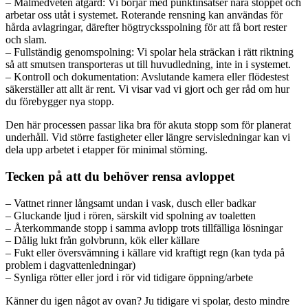
– Målmedveten åtgärd: Vi börjar med punktinsatser nära stoppet och
arbetar oss utåt i systemet. Roterande rensning kan användas för
hårda avlagringar, därefter högtrycksspolning för att få bort rester
och slam.
– Fullständig genomspolning: Vi spolar hela sträckan i rätt riktning
så att smutsen transporteras ut till huvudledning, inte in i systemet.
– Kontroll och dokumentation: Avslutande kamera eller flödestest
säkerställer att allt är rent. Vi visar vad vi gjort och ger råd om hur
du förebygger nya stopp.
Den här processen passar lika bra för akuta stopp som för planerat
underhåll. Vid större fastigheter eller längre servisledningar kan vi
dela upp arbetet i etapper för minimal störning.
Tecken på att du behöver rensa avloppet
– Vattnet rinner långsamt undan i vask, dusch eller badkar
– Gluckande ljud i rören, särskilt vid spolning av toaletten
– Återkommande stopp i samma avlopp trots tillfälliga lösningar
– Dålig lukt från golvbrunn, kök eller källare
– Fukt eller översvämning i källare vid kraftigt regn (kan tyda på
problem i dagvattenledningar)
– Synliga rötter eller jord i rör vid tidigare öppning/arbete
Känner du igen något av ovan? Ju tidigare vi spolar, desto mindre