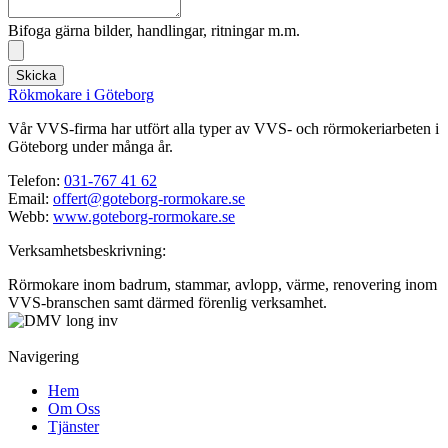
Bifoga gärna bilder, handlingar, ritningar m.m.
Skicka
Rökmokare i Göteborg
Vår VVS-firma har utfört alla typer av VVS- och rörmokeriarbeten i
Göteborg under många år.
Telefon:
031-767 41 62
Email:
offert@goteborg-rormokare.se
Webb:
www.goteborg-rormokare.se
Verksamhetsbeskrivning:
Rörmokare inom badrum, stammar, avlopp, värme, renovering inom
VVS-branschen samt därmed förenlig verksamhet.
Navigering
Hem
Om Oss
Tjänster