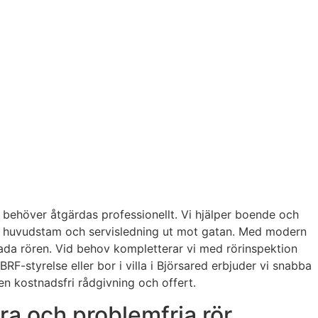
m behöver åtgärdas professionellt. Vi hjälper boende och
ll huvudstam och servisledning ut mot gatan. Med modern
skada rören. Vid behov kompletterar vi med rörinspektion
-styrelse eller bor i villa i Björsared erbjuder vi snabba
en kostnadsfri rådgivning och offert.
ra och problemfria rör