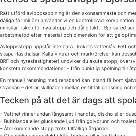
Rätt utförd avloppsspolning är den skonsammaste och mest ef
dåliga för miljön) använder vi en kontrollerad kombination
minskar risken för nya stopp och dålig lukt. I Björsared se
arbetsmetod efter material och dimension för att ge optimal
Avloppsstopp uppstår inte bara i kökets vattenlås. Fett oc
skapa flaskhalsar. Kalla vintrar och markrörelser kan dessu
BRF och hyresfastigheter) undviker du akuta stopp, över
konkreta rekommendationer – från punktlig spolning till åt
En manuell rensning med rensband kan ibland få bort själ
sträckan – det är skillnaden mellan en tillfällig lösning och e
Tecken på att det är dags att spo
– Vattnet rinner undan långsamt i handfat, diskho eller dus
– Bubblande eller gluckande ljud från golvbrunn och toalet
– Återkommande stopp trots tillfälliga åtgärder
– Obehaglig avloppslukt i kök, badrum eller tvättstuga