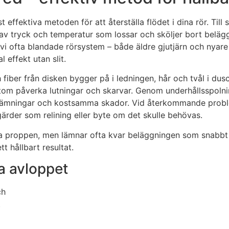
fektiva metoden för att återställa flödet i dina rör. Till s
 av tryck och temperatur som lossar och sköljer bort belägg
r vi ofta blandade rörsystem – både äldre gjutjärn och nyar
 effekt utan slit.
h fiber från disken bygger på i ledningen, hår och tvål i 
tom påverka lutningar och skarvar. Genom underhållsspolning
svämningar och kostsamma skador. Vid återkommande proble
gärder som relining eller byte om det skulle behövas.
va proppen, men lämnar ofta kvar beläggningen som snabbt
tt hållbart resultat.
la avloppet
ch
t