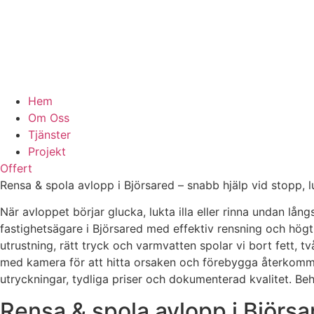
Hem
Om Oss
Tjänster
Projekt
Offert
Rensa & spola avlopp i Björsared – snabb hjälp vid stopp,
När avloppet börjar glucka, lukta illa eller rinna undan l
fastighetsägare i Björsared med effektiv rensning och hög
utrustning, rätt tryck och varmvatten spolar vi bort fett, 
med kamera för att hitta orsaken och förebygga återkommand
utryckningar, tydliga priser och dokumenterad kvalitet. Beh
Rensa & spola avlopp i Björsar