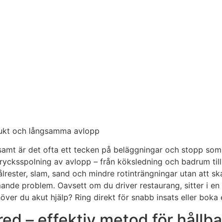
 lukt och långsamma avlopp
ångsamt är det ofta ett tecken på beläggningar och stopp so
trycksspolning av avlopp – från köksledning och badrum ti
tvålrester, slam, sand och mindre rotinträngningar utan att 
e problem. Oavsett om du driver restaurang, sitter i en BRF
över du akut hjälp? Ring direkt för snabb insats eller boka 
ed – effektiv metod för hållba