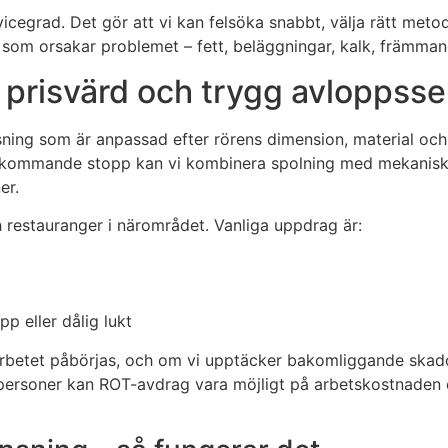
egrad. Det gör att vi kan felsöka snabbt, välja rätt metod
om orsakar problemet – fett, beläggningar, kalk, främmande
 prisvärd och trygg avloppsse
lösning som är anpassad efter rörens dimension, material oc
 återkommande stopp kan vi kombinera spolning med mekanis
er.
och restauranger i närområdet. Vanliga uppdrag är:
 eller dålig lukt
 arbetet påbörjas, och om vi upptäcker bakomliggande skador 
tpersoner kan ROT-avdrag vara möjligt på arbetskostnaden en