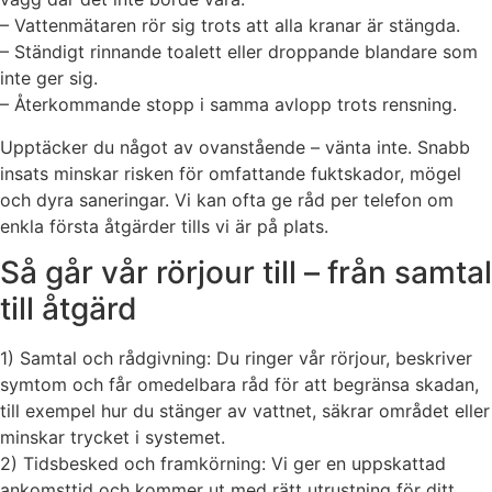
– Vattenmätaren rör sig trots att alla kranar är stängda.
– Ständigt rinnande toalett eller droppande blandare som
inte ger sig.
– Återkommande stopp i samma avlopp trots rensning.
Upptäcker du något av ovanstående – vänta inte. Snabb
insats minskar risken för omfattande fuktskador, mögel
och dyra saneringar. Vi kan ofta ge råd per telefon om
enkla första åtgärder tills vi är på plats.
Så går vår rörjour till – från samtal
till åtgärd
1) Samtal och rådgivning: Du ringer vår rörjour, beskriver
symtom och får omedelbara råd för att begränsa skadan,
till exempel hur du stänger av vattnet, säkrar området eller
minskar trycket i systemet.
2) Tidsbesked och framkörning: Vi ger en uppskattad
ankomsttid och kommer ut med rätt utrustning för ditt