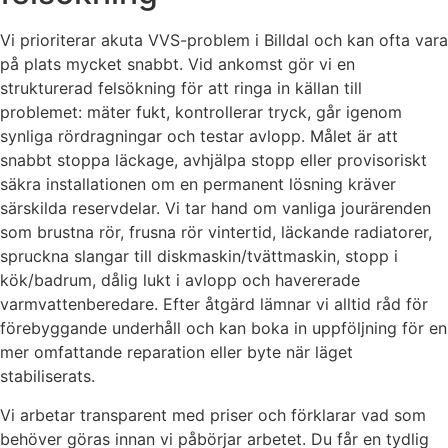
Vi prioriterar akuta VVS-problem i Billdal och kan ofta vara
på plats mycket snabbt. Vid ankomst gör vi en
strukturerad felsökning för att ringa in källan till
problemet: mäter fukt, kontrollerar tryck, går igenom
synliga rördragningar och testar avlopp. Målet är att
snabbt stoppa läckage, avhjälpa stopp eller provisoriskt
säkra installationen om en permanent lösning kräver
särskilda reservdelar. Vi tar hand om vanliga jourärenden
som brustna rör, frusna rör vintertid, läckande radiatorer,
spruckna slangar till diskmaskin/tvättmaskin, stopp i
kök/badrum, dålig lukt i avlopp och havererade
varmvattenberedare. Efter åtgärd lämnar vi alltid råd för
förebyggande underhåll och kan boka in uppföljning för en
mer omfattande reparation eller byte när läget
stabiliserats.
Vi arbetar transparent med priser och förklarar vad som
behöver göras innan vi påbörjar arbetet. Du får en tydlig