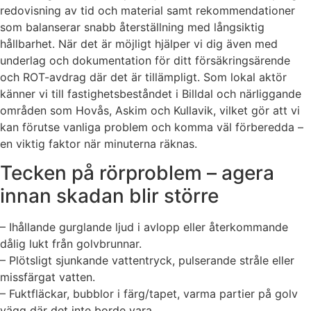
redovisning av tid och material samt rekommendationer
som balanserar snabb återställning med långsiktig
hållbarhet. När det är möjligt hjälper vi dig även med
underlag och dokumentation för ditt försäkringsärende
och ROT-avdrag där det är tillämpligt. Som lokal aktör
känner vi till fastighetsbeståndet i Billdal och närliggande
områden som Hovås, Askim och Kullavik, vilket gör att vi
kan förutse vanliga problem och komma väl förberedda –
en viktig faktor när minuterna räknas.
Tecken på rörproblem – agera
innan skadan blir större
– Ihållande gurglande ljud i avlopp eller återkommande
dålig lukt från golvbrunnar.
– Plötsligt sjunkande vattentryck, pulserande stråle eller
missfärgat vatten.
– Fuktfläckar, bubblor i färg/tapet, varma partier på golv
vägg där det inte borde vara.