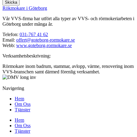
Skicka
Rökmokare i Göteborg
Vår VVS-firma har utfört alla typer av VVS- och rörmokeriarbeten i
Göteborg under många år.
Telefon:
031-767 41 62
Email:
offert@goteborg-rormokare.se
Webb:
www.goteborg-rormokare.se
Verksamhetsbeskrivning:
Rörmokare inom badrum, stammar, avlopp, värme, renovering inom
VVS-branschen samt därmed förenlig verksamhet.
Navigering
Hem
Om Oss
Tjänster
Hem
Om Oss
Tjänster