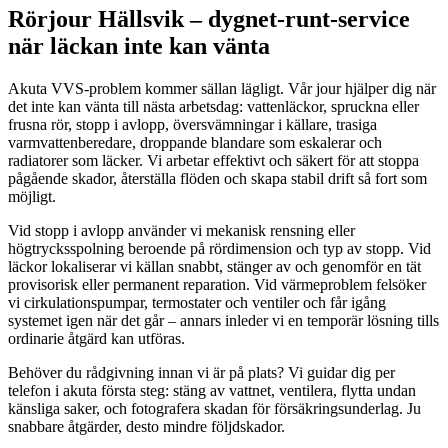
Rörjour Hällsvik – dygnet-runt-service
när läckan inte kan vänta
Akuta VVS-problem kommer sällan lägligt. Vår jour hjälper dig när
det inte kan vänta till nästa arbetsdag: vattenläckor, spruckna eller
frusna rör, stopp i avlopp, översvämningar i källare, trasiga
varmvattenberedare, droppande blandare som eskalerar och
radiatorer som läcker. Vi arbetar effektivt och säkert för att stoppa
pågående skador, återställa flöden och skapa stabil drift så fort som
möjligt.
Vid stopp i avlopp använder vi mekanisk rensning eller
högtrycksspolning beroende på rördimension och typ av stopp. Vid
läckor lokaliserar vi källan snabbt, stänger av och genomför en tät
provisorisk eller permanent reparation. Vid värmeproblem felsöker
vi cirkulationspumpar, termostater och ventiler och får igång
systemet igen när det går – annars inleder vi en temporär lösning tills
ordinarie åtgärd kan utföras.
Behöver du rådgivning innan vi är på plats? Vi guidar dig per
telefon i akuta första steg: stäng av vattnet, ventilera, flytta undan
känsliga saker, och fotografera skadan för försäkringsunderlag. Ju
snabbare åtgärder, desto mindre följdskador.