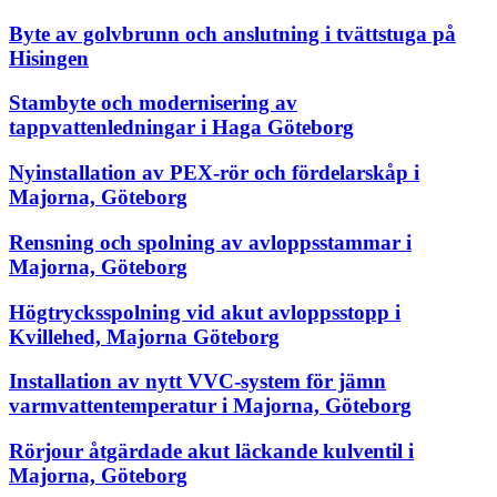
Byte av golvbrunn och anslutning i tvättstuga på
Hisingen
Stambyte och modernisering av
tappvattenledningar i Haga Göteborg
Nyinstallation av PEX-rör och fördelarskåp i
Majorna, Göteborg
Rensning och spolning av avloppsstammar i
Majorna, Göteborg
Högtrycksspolning vid akut avloppsstopp i
Kvillehed, Majorna Göteborg
Installation av nytt VVC-system för jämn
varmvattentemperatur i Majorna, Göteborg
Rörjour åtgärdade akut läckande kulventil i
Majorna, Göteborg