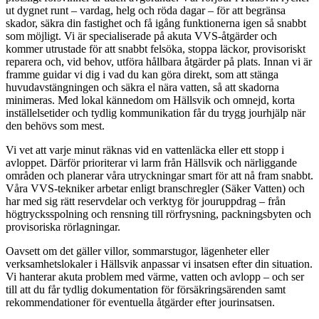
ut dygnet runt – vardag, helg och röda dagar – för att begränsa
skador, säkra din fastighet och få igång funktionerna igen så snabbt
som möjligt. Vi är specialiserade på akuta VVS-åtgärder och
kommer utrustade för att snabbt felsöka, stoppa läckor, provisoriskt
reparera och, vid behov, utföra hållbara åtgärder på plats. Innan vi är
framme guidar vi dig i vad du kan göra direkt, som att stänga
huvudavstängningen och säkra el nära vatten, så att skadorna
minimeras. Med lokal kännedom om Hällsvik och omnejd, korta
inställelsetider och tydlig kommunikation får du trygg jourhjälp när
den behövs som mest.
Vi vet att varje minut räknas vid en vattenläcka eller ett stopp i
avloppet. Därför prioriterar vi larm från Hällsvik och närliggande
områden och planerar våra utryckningar smart för att nå fram snabbt.
Våra VVS-tekniker arbetar enligt branschregler (Säker Vatten) och
har med sig rätt reservdelar och verktyg för jouruppdrag – från
högtrycksspolning och rensning till rörfrysning, packningsbyten och
provisoriska rörlagningar.
Oavsett om det gäller villor, sommarstugor, lägenheter eller
verksamhetslokaler i Hällsvik anpassar vi insatsen efter din situation.
Vi hanterar akuta problem med värme, vatten och avlopp – och ser
till att du får tydlig dokumentation för försäkringsärenden samt
rekommendationer för eventuella åtgärder efter jourinsatsen.