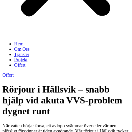
Hem
Om Oss
Tjänster
Projekt
Offert
Offert
Rörjour i Hällsvik – snabb
hjälp vid akuta VVS-problem
dygnet runt
När vatten börjar forsa, ett avlopp svämmar över eller värmen
plötsligt försvinner är tiden avgörande. Vår rörjour i Hällsvik rycker