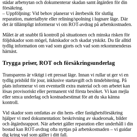
städar arbetsytan och dokumenterar skadan samt åtgärden för din
försäkring.
– Uppföljning: Vid behov planerar vi återbesök för slutlig
reparation, materialbyte eller relining/spolning i lugnare läge. Där
det är tillämpligt informerar vi om ROT-avdrag på arbetskostnaden.
Målet är att snabbt få kontroll på situationen och minska risken för
följdskador som mögel, fuktskador och skadat ytskikt. Du får alltid
tydlig information om vad som gjorts och vad som rekommenderas
härnäst.
Trygga priser, ROT och försäkringsunderlag
Transparens är viktigt i ett pressat läge. Innan vi rullar ut ger vi en
tydlig prisbild för jour, inklusive startavgift och timdebitering. På
plats informerar vi om eventuellt extra material och om arbetet kan
lösas provisoriskt eller permanent vid första besöket. Vi kan mejla
eller sms:a underlag och kostnadsestimat för att du ska känna
kontroll.
Vid skador som omfattas av din hem- eller fastighetsförsäkring
hjälper vi med dokumentation: beskrivning av skadeorsak, bilder
och åtgärdsrapport. När arbetet gäller reparation eller underhåll i din
bostad kan ROT-avdrag ofta nyttjas på arbetskostnaden – vi guidar
dig kring vad som gäller i ditt fall.