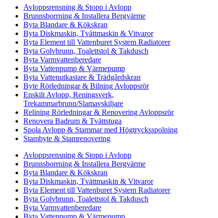
Avloppsrensning & Stopp i Avlopp
Brunnsborrning & Installera Bergvärme
Byta Blandare & Kökskran
Byta Diskmaskin, Tvättmaskin & Vitvaror
Byta Element till Vattenburet System Radiatorer
Byta Golvbrunn, Toalettstol & Takdusch
Byta Varmvattenberedare
Byta Vattenpump & Värmepump
Byta Vattenutkastare & Trädgårdskran
Byte Rörledningar & Bilning Avloppsrör
Enskilt Avlopp, Reningsverk,
Trekammarbrunn/Slamavskiljare
Relining Rörledningar & Renovering Avloppsrör
Renovera Badrum & Tvättstuga
Spola Avlopp & Stammar med Högtrycksspolning
Stambyte & Stamrenovering
Avloppsrensning & Stopp i Avlopp
Brunnsborrning & Installera Bergvärme
Byta Blandare & Kökskran
Byta Diskmaskin, Tvättmaskin & Vitvaror
Byta Element till Vattenburet System Radiatorer
Byta Golvbrunn, Toalettstol & Takdusch
Byta Varmvattenberedare
Byta Vattenpump & Värmepump