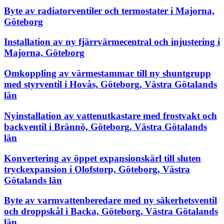
Byte av radiatorventiler och termostater i Majorna,
Göteborg
Installation av ny fjärrvärmecentral och injustering i
Majorna, Göteborg
Omkoppling av värmestammar till ny shuntgrupp
med styrventil i Hovås, Göteborg, Västra Götalands
län
Nyinstallation av vattenutkastare med frostvakt och
backventil i Brännö, Göteborg, Västra Götalands
län
Konvertering av öppet expansionskärl till sluten
tryckexpansion i Olofstorp, Göteborg, Västra
Götalands län
Byte av varmvattenberedare med ny säkerhetsventil
och droppskål i Backa, Göteborg, Västra Götalands
län