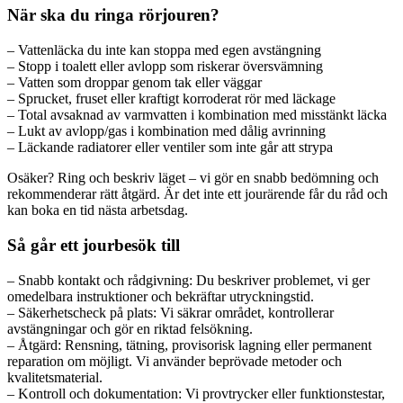
När ska du ringa rörjouren?
– Vattenläcka du inte kan stoppa med egen avstängning
– Stopp i toalett eller avlopp som riskerar översvämning
– Vatten som droppar genom tak eller väggar
– Sprucket, fruset eller kraftigt korroderat rör med läckage
– Total avsaknad av varmvatten i kombination med misstänkt läcka
– Lukt av avlopp/gas i kombination med dålig avrinning
– Läckande radiatorer eller ventiler som inte går att strypa
Osäker? Ring och beskriv läget – vi gör en snabb bedömning och
rekommenderar rätt åtgärd. Är det inte ett jourärende får du råd och
kan boka en tid nästa arbetsdag.
Så går ett jourbesök till
– Snabb kontakt och rådgivning: Du beskriver problemet, vi ger
omedelbara instruktioner och bekräftar utryckningstid.
– Säkerhetscheck på plats: Vi säkrar området, kontrollerar
avstängningar och gör en riktad felsökning.
– Åtgärd: Rensning, tätning, provisorisk lagning eller permanent
reparation om möjligt. Vi använder beprövade metoder och
kvalitetsmaterial.
– Kontroll och dokumentation: Vi provtrycker eller funktionstestar,